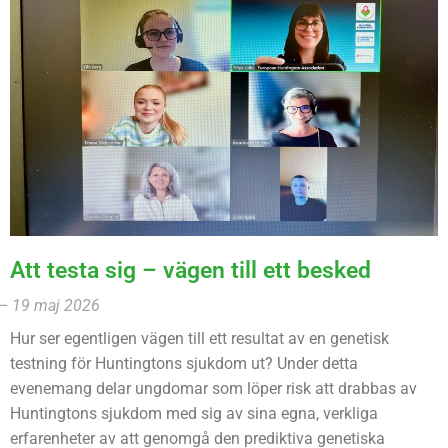
Att testa sig – vägen till ett besked
– 19 maj 2026
Hur ser egentligen vägen till ett resultat av en genetisk
testning för Huntingtons sjukdom ut? Under detta
evenemang delar ungdomar som löper risk att drabbas av
Huntingtons sjukdom med sig av sina egna, verkliga
erfarenheter av att genomgå den prediktiva genetiska