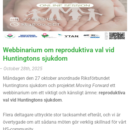
Webbinarium om reproduktiva val vid
Huntingtons sjukdom
– October 28th, 2025
Måndagen den 27 oktober anordnade Riksförbundet
Huntingtons sjukdom och projektet
Moving Forward
ett
webbinarium om ett viktigt och känsligt ämne:
reproduktiva
val vid Huntingtons sjukdom
.
Flera deltagare uttryckte stor tacksamhet efteråt, och vi är
övertygade om att sådana möten gör verklig skillnad för vårt
HS-community.