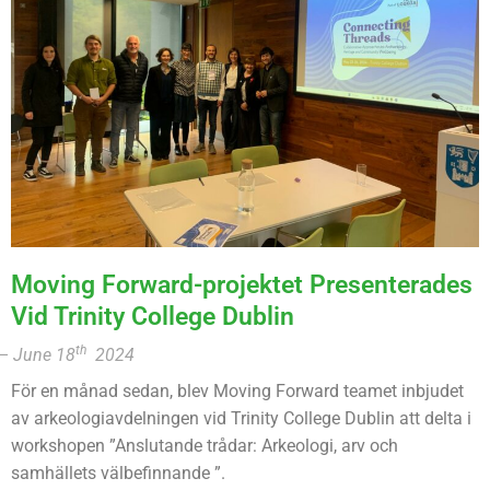
Moving Forward-projektet Presenterades
Vid Trinity College Dublin
th
–
June
18
2024
För en månad sedan, blev Moving Forward teamet inbjudet
av arkeologiavdelningen vid Trinity College Dublin att delta i
workshopen ”Anslutande trådar: Arkeologi, arv och
samhällets välbefinnande ”.