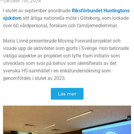
– Oktober 7th, 2024
I slutet av september anordnade
Riksförbundet Huntingtons
sjukdom
sitt årliga nationella möte i Göteborg, som lockade
över 60 vårdpersonal, forskare och familjemedlemmar.
Maria Linné presenterade Moving Forward-projektet och
visade upp de aktiviteter som gjorts i Sverige. Hon betonade
viktiga aspekter av projektet och lyfte fram initiativ som
utvecklats som svar på behov som identifierats av det
svenska HS-samhället i en enkätundersökning som
genomfördes i slutet av 2023.
Läs mer