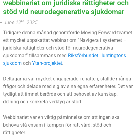
webbinariet om juridiska rättigheter och
stöd vid neurodegenerativa sjukdomar
th
–
June
12
2025
Tidigare denna månad genomförde
Moving Forward
-teamet
ett mycket uppskattat webinar om ”Navigera i systemet –
juridiska rättigheter och stöd för neurodegenerativa
sjukdomar” tillsammans med
Riksförbundet Huntingtons
sjukdom
och
Ytan-projektet
.
Deltagarna var mycket engagerade i chatten, ställde många
frågor och delade med sig av sina egna erfarenheter. Det var
tydligt att ämnet berörde och att behovet av kunskap,
delning och konkreta verktyg är stort.
Webbinariet var en viktig påminnelse om att ingen ska
behöva stå ensam i kampen för rätt vård, stöd och
rättigheter.