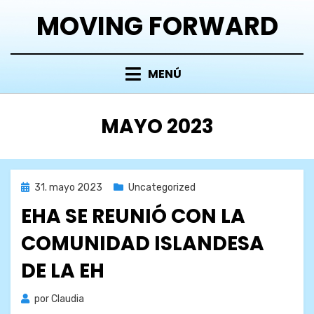
Saltar
MOVING FORWARD
al
contenido
MENÚ
MES
:
MAYO 2023
Publicada
31. mayo 2023
Uncategorized
el
EHA SE REUNIÓ CON LA
COMUNIDAD ISLANDESA
DE LA EH
por
Claudia