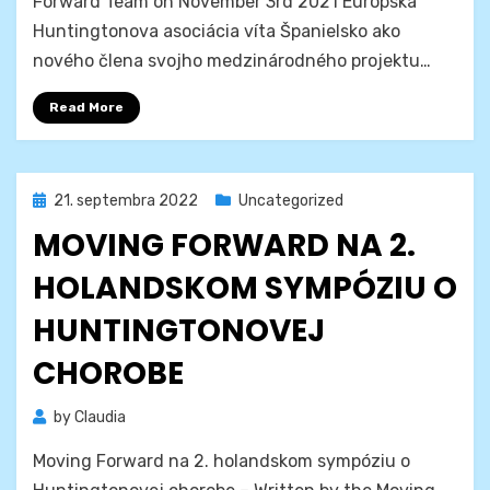
Forward Team on November 3rd 2021 Európska
Huntingtonova asociácia víta Španielsko ako
nového člena svojho medzinárodného projektu…
Read More
Posted
21. septembra 2022
Uncategorized
on
MOVING FORWARD NA 2.
HOLANDSKOM SYMPÓZIU O
HUNTINGTONOVEJ
CHOROBE
by
Claudia
Moving Forward na 2. holandskom sympóziu o