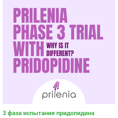
3 фаза испытания придопидина