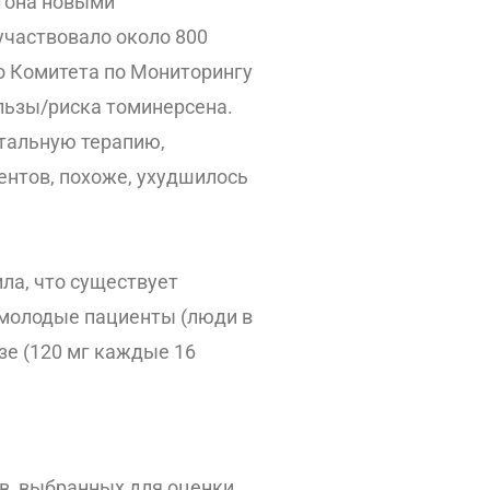
гтона новыми
участвовало около 800
го Комитета по Мониторингу
льзы/риска томинерсена.
нтальную терапию,
ентов, похоже, ухудшилось
ла, что существует
е молодые пациенты (люди в
зе (120 мг каждые 16
в, выбранных для оценки