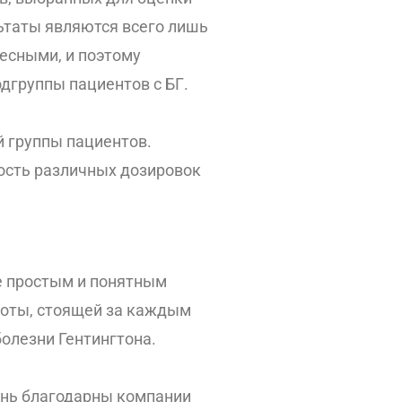
льтаты являются всего лишь
ресными, и поэтому
одгруппы пациентов с БГ.
й группы пациентов.
ость различных дозировок
е простым и понятным
боты, стоящей за каждым
олезни Гентингтона.
ень благодарны компании