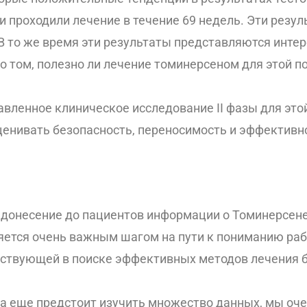
и проходили лечение в течение 69 недель. Эти резу
В то же время эти результаты представляются инте
о том, полезно ли лечение томинерсеном для этой п
вленное клиническое исследование II фазы для это
ценивать безопасность, переносимость и эффективн
 донесение до пациентов информации о Томинерсен
яется очень важным шагом на пути к пониманию ра
ствующей в поиске эффективных методов лечения б
на еще предстоит изучить множество данных, мы оч