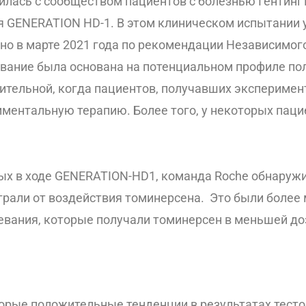
илась с сообществом пациентов с болезнью Гентин
я GENERATION HD-1. В этом клиническом испытании 
щено в марте 2021 года по рекомендации Независимо
вание была основана на потенциальном профиле по
ачительной, когда пациентов, получавших экспериме
ментальную терапию. Более того, у некоторых паци
ых в ходе GENERATION-HD1, команда Roche обнаружи
играли от воздействия томинерсена. Это были боле
левания, которые получали томинерсен в меньшей до
орые положительные тенденции в результатах тесто