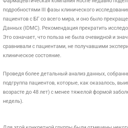
Фармацевтическая компания Roche недавно подел
подробностями III фазы клинического исследовани
пациентов с БГ со всего мира, и оно было прекра
Данных (IDMC). Рекомендация прекратить исследо
Это означает, что польза не была очевидной и зн
сравнивали с пациентами, не получавшими экспери
клиническое состояние.
Проведя более детальный анализ данных, собранн
подгруппа пациентов, которые, как оказалось, вы
возрасте до 48 лет) с менее тяжелой формой забо
недель).
Для этой конкретной группы были отмечены некот