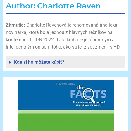
Author: Charlotte Raven
Zhrnutie:
Charlotte Ravenová je renomovaná anglická
novinárka, ktorá bola jednou z hlavných rečníkov na
konferencii EHDN 2022. Táto kniha je jej úprimným a
inteligentným opisom toho, ako sa jej život zmenil s HD.
Kde si ho môžete kúpiť?