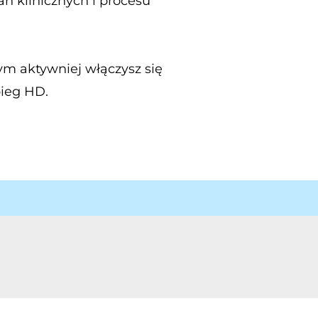
ań klinicznych i procesu
m aktywniej włączysz się
bieg HD.