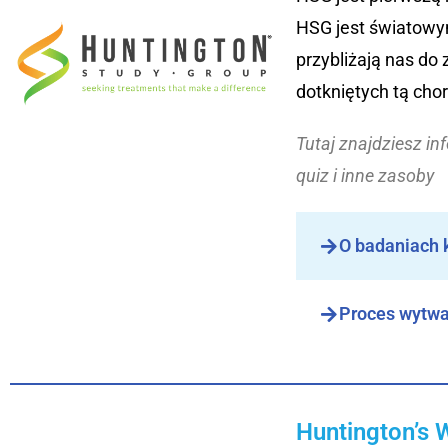
HSG jest światowym
przybliżają nas do
dotkniętych tą cho
Tutaj znajdziesz in
quiz i inne zasoby
O badaniach 
Proces wytwa
Huntington’s 