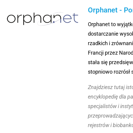
Orphanet - Po
Orphanet to wyjątk
dostarczanie wysok
rzadkich i zrówna
Francji przez Naro
stała się przedsię
stopniowo rozrósł 
Znajdziesz tutaj is
encyklopedię dla pa
specjalistów i inst
przeprowadzających
rejestrów i biobank