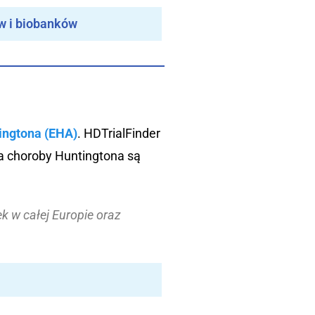
ów i biobanków
ingtona (EHA)
. HDTrialFinder
nia choroby Huntingtona są
ek w całej Europie oraz