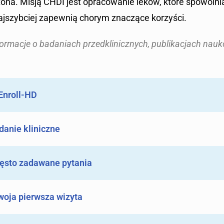
ona. Misją CHDI jest opracowanie leków, które spowolni
najszybciej zapewnią chorym znaczące korzyści.
nformacje o badaniach przedklinicznych, publikacjach nau
Enroll-HD
danie kliniczne
zęsto zadawane pytania
woja pierwsza wizyta