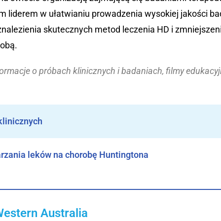
 liderem w ułatwianiu prowadzenia wysokiej jakości bada
 znalezienia skutecznych metod leczenia HD i zmniejszen
robą.
formacje o próbach klinicznych i badaniach, filmy edukacyjn
klinicznych
rzania leków na chorobę Huntingtona
Western Australia