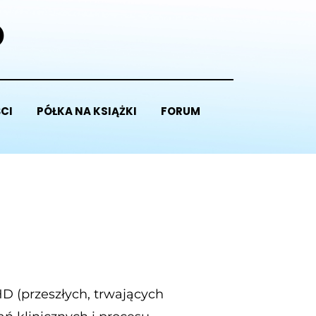
D
CI
PÓŁKA NA KSIĄŻKI
FORUM
D (przeszłych, trwających