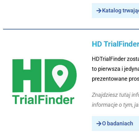
Katalog trwają
HD TrialFinde
HDTrialFinder zos
to pierwsza i jedy
prezentowane pros
Znajdziesz tutaj in
informacje o tym, j
O badaniach