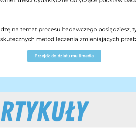
 również treści dydaktyczne dotyczące podstaw bad
dzę na temat procesu badawczego posiądziesz, ty
a skutecznych metod leczenia zmieniających prze
Przejdź do działu multimedia