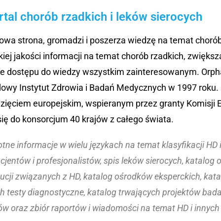
rtal chorób rzadkich i leków sierocych
owa strona, gromadzi i poszerza wiedzę na temat chorób 
iej jakości informacji na temat chorób rzadkich, zwięks
nie dostępu do wiedzy wszystkim zainteresowanym. Orph
dowy Instytut Zdrowia i Badań Medycznych w 1997 roku. 
wzięciem europejskim, wspieranym przez granty Komisji E
się do konsorcjum 40 krajów z całego świata.
totne informacje w wielu językach na temat klasyfikacji HD 
cjentów i profesjonalistów, spis leków sierocych, katalog 
ytucji związanych z HD, katalog ośrodków eksperckich, kat
 testy diagnostyczne, katalog trwających projektów bada
ów oraz zbiór raportów i wiadomości na temat HD i innych