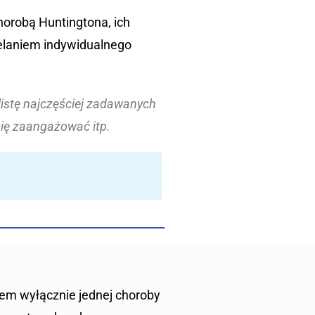
horobą Huntingtona, ich
ielaniem indywidualnego
 listę najczęściej zadawanych
się zaangażować itp.
iem wyłącznie jednej choroby