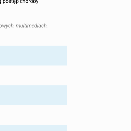
ą postęp choroby
kowych, multimediach,