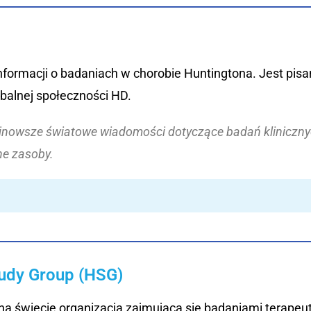
nformacji o badaniach w chorobie Huntingtona. Jest pis
balnej społeczności HD.
jnowsze światowe wiadomości dotyczące badań klinicznych,
ne zasoby.
tudy Group (HSG)
na świecie organizacją zajmującą się badaniami terapeu