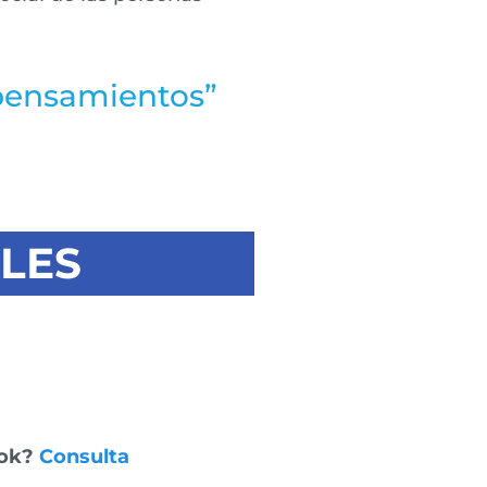
 pensamientos”
LES
ook?
Consulta