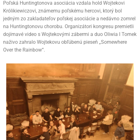
Poľská Huntingtonova asociácia vzdala hold Wojtekovi
Królikiewiczovi, známemu poľskému hercovi, ktorý bol
jedným zo zakladateľov poľskej asociácie a nedávno zomrel
na Huntingtonovu chorobu. Organizátori kongresu premietli
dojímavé video s Wojtekovými zábermi a duo Oliwia I Tomek
naživo zahralo Wojtekovu obľúbenú pieseň „Somewhere
Over the Rainbow“.