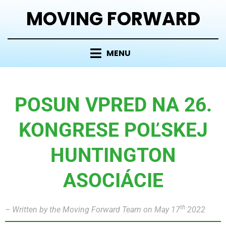
MOVING FORWARD
MENU
POSUN VPRED NA 26.
KONGRESE POĽSKEJ
HUNTINGTON
ASOCIÁCIE
th
– Written by the Moving Forward Team on May 17
2022