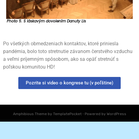
Photo 5. S láskavým dovolením Danuty Lis
Po všetkých obmedzeniach kontaktov, ktoré priniesla
pandémia, bolo toto stretnutie závanom čerstvého vzduchu
a veľmi príjemným spôsobom, ako sa opäť stretnúť s
poľskou komunitou HD!
Pozrite si video o kongrese tu (v poľštine)
Amphibious Theme by
TemplatePocket
⋅
Powered by
WordPress