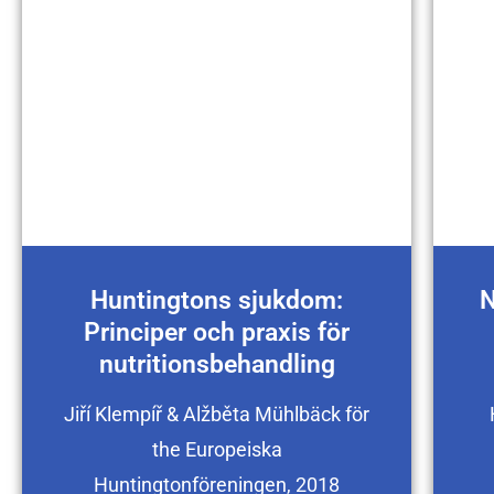
Huntingtons sjukdom:
N
Principer och praxis för
nutritionsbehandling
Jiří Klempíř & Alžběta Mühlbäck för
the Europeiska
Huntingtonföreningen, 2018