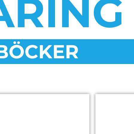
ÄRING
BÖCKER