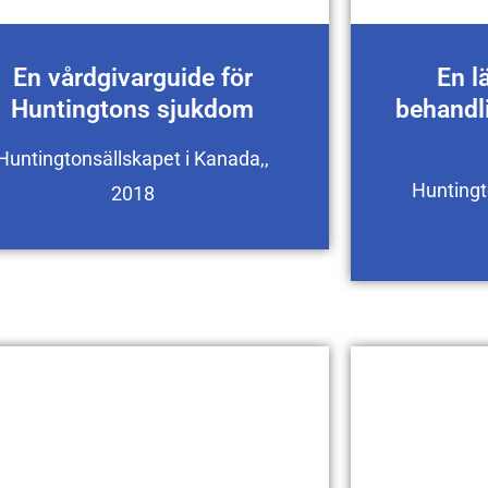
En vårdgivarguide för
En l
Huntingtons sjukdom
behandl
Huntingtonsällskapet i Kanada,,
Huntingt
2018