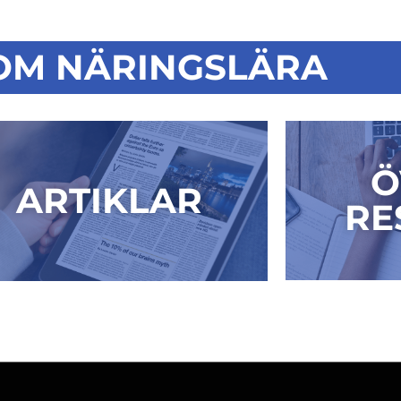
OM NÄRINGSLÄRA
Ö
ARTIKLAR
RE