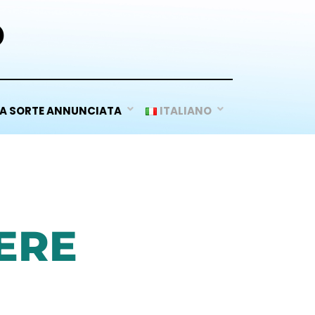
D
A SORTE ANNUNCIATA
ITALIANO
ERE