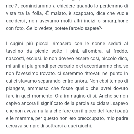
ricci?-, cominciammo a chiedere quando lo perdemmo di
vista tra la folla, -È malato, è scappato, dice che vuole
uccidersi-, non avevamo molti altri indizi o smartphone
con foto, -Se lo vedete, potete farcelo sapere?-
I cugini più piccoli rimasero con le nonne seduti al
tavolino da picnic sotto i pini, all’ombra, al freddo,
nascosti, esclusi. Io non dovevo essere così, piccolo dico,
mi unii ai più grandi per cercarlo e ci accordammo che, se
non l’avessimo trovato, ci saremmo ritrovati nel punto in
cui ci stavamo separando, entro un’ora. Non ebbi tempo di
piangere, ammesso che fosse quello che avrei dovuto
fare in quel momento. Ora immagino di sì. Anche se non
capivo ancora il significato della parola suicidarsi, sapevo
che non aveva nulla a che fare con il gioco del fare i papà
e le mamme, per questo non ero preoccupato, mio padre
cercava sempre di sottrarsi a quei giochi.