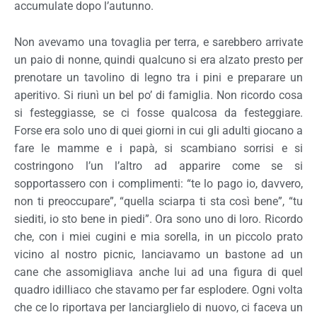
accumulate dopo l’autunno.
Non avevamo una tovaglia per terra, e sarebbero arrivate
un paio di nonne, quindi qualcuno si era alzato presto per
prenotare un tavolino di legno tra i pini e preparare un
aperitivo. Si riunì un bel po’ di famiglia. Non ricordo cosa
si festeggiasse, se ci fosse qualcosa da festeggiare.
Forse era solo uno di quei giorni in cui gli adulti giocano a
fare le mamme e i papà, si scambiano sorrisi e si
costringono l’un l’altro ad apparire come se si
sopportassero con i complimenti: “te lo pago io, davvero,
non ti preoccupare”, “quella sciarpa ti sta così bene”, “tu
siediti, io sto bene in piedi”. Ora sono uno di loro. Ricordo
che, con i miei cugini e mia sorella, in un piccolo prato
vicino al nostro picnic, lanciavamo un bastone ad un
cane che assomigliava anche lui ad una figura di quel
quadro idilliaco che stavamo per far esplodere. Ogni volta
che ce lo riportava per lanciarglielo di nuovo, ci faceva un