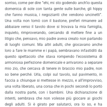
sorriso, come per dire “ehi, mi sto godendo anch’io questa
domenica di sole con tanta gente sulle barche, gli hippy
che fanno musica, i negozianti che vendono uncinetti”.
Una volta non tornò con il bastone, preferì rimanere ad
abbaiare verso il tavolo dove si trovava la mia famiglia,
inquieto, rimproverando, cercando di mettere fine a un
litigio che, pensavo, mio padre aveva creato non parlando
di luoghi comuni. Ma altri adulti, che giocavano anche
loro a fare le mamme e i papà, sembravano infastiditi da
questo spettacolo che stava rompendo l’ecosistema di
armoniosa perfezione domenicale e arrivarono a separare
mio zio, che cercava di tenere in braccio mio padre, non
so bene perché. Urla, colpi sul tavolo, sul pavimento, in
faccia a chiunque si mettesse in mezzo, e all’improvviso,
una volta liberato, una corsa che in pochi secondi lo portò
dalla nostra parte, con i bambini. Una dichiarazione di
intenti, sembrava che non volesse più giocare ai giochi
degli adulti. Si è girato per salutarci, ora lo so, e ha