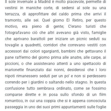
Il sole invernale a Madrid è molto piacevole, permette di
vestirsi in maniche corte, di sedersi al sole su una
terrazza, di approfittare del caldo prima che arrivi il
tramonto, alle sei. Quel giorno El Retiro, per questo
motivo, era pieno di gente; C’erano turisti che
fotografavano ciò che altri avevano già visto, famiglie
che aprivano barattoli per iniziare un picnic seduti su
tovaglie a quadretti, corridori che correvano vestiti con
accessori dai colori sgargianti, bambini che gettavano il
pane raffermo del giorno prima alle anatre, alle carpe, ai
piccioni, o che assistevano attenti a uno spettacolo di
marionette finanziato dai nonni, desiderosi che i loro
nipoti rimanessero seduti per un po’ e non si perdessero
correndo per i giardini o saltando nello stagno. In questa
confusione tutto sembrava ordinato, come se fossimo
comparse dirette e in posa sullo sfondo di un film
romantico, in cui una coppia che si è appena conosciuta
passeggia in uno dei suoi primi appuntamenti sulle foglie