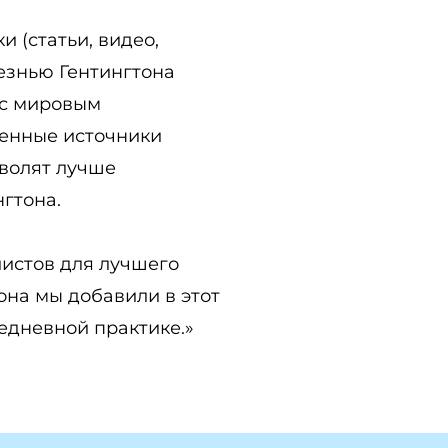
 (статьи, видео,
лезнью Гентингтона
 с мировым
ценные источники
зволят лучше
гтона.
истов для лучшего
она мы добавили в этот
едневной практике.»