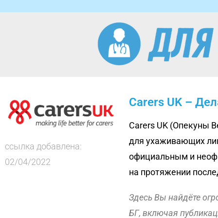
Carers UK – Де
Carers UK (Опекуны 
для ухаживающих лиц
ссылка добавлена:
официальным и неофи
02/04/2022
на протяжении послед
Здесь Вы найдёте ог
БГ, включая публика