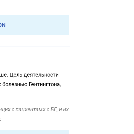
DN
чше. Цель деятельности
 болезнью Гентингтона,
их с пациентами с БГ, и их
: