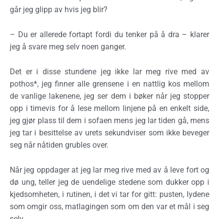
går jeg glipp av hvis jeg blir?
– Du er allerede fortapt fordi du tenker på å dra – klarer
jeg å svare meg selv noen ganger.
Det er i disse stundene jeg ikke lar meg rive med av
pothos*, jeg finner alle grensene i en nattlig kos mellom
de vanlige lakenene, jeg ser dem i bøker når jeg stopper
opp i timevis for å lese mellom linjene på en enkelt side,
jeg gjør plass til dem i sofaen mens jeg lar tiden gå, mens
jeg tar i besittelse av urets sekundviser som ikke beveger
seg når nåtiden grubles over.
Når jeg oppdager at jeg lar meg rive med av å leve fort og
dø ung, teller jeg de uendelige stedene som dukker opp i
kjedsomheten, i rutinen, i det vi tar for gitt: pusten, lydene
som omgir oss, matlagingen som om den var et mål i seg
selv.