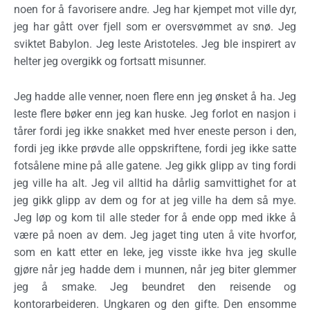
noen for å favorisere andre. Jeg har kjempet mot ville dyr,
jeg har gått over fjell som er oversvømmet av snø. Jeg
sviktet Babylon. Jeg leste Aristoteles. Jeg ble inspirert av
helter jeg overgikk og fortsatt misunner.
Jeg hadde alle venner, noen flere enn jeg ønsket å ha. Jeg
leste flere bøker enn jeg kan huske. Jeg forlot en nasjon i
tårer fordi jeg ikke snakket med hver eneste person i den,
fordi jeg ikke prøvde alle oppskriftene, fordi jeg ikke satte
fotsålene mine på alle gatene. Jeg gikk glipp av ting fordi
jeg ville ha alt. Jeg vil alltid ha dårlig samvittighet for at
jeg gikk glipp av dem og for at jeg ville ha dem så mye.
Jeg løp og kom til alle steder for å ende opp med ikke å
være på noen av dem. Jeg jaget ting uten å vite hvorfor,
som en katt etter en leke, jeg visste ikke hva jeg skulle
gjøre når jeg hadde dem i munnen, når jeg biter glemmer
jeg å smake. Jeg beundret den reisende og
kontorarbeideren. Ungkaren og den gifte. Den ensomme