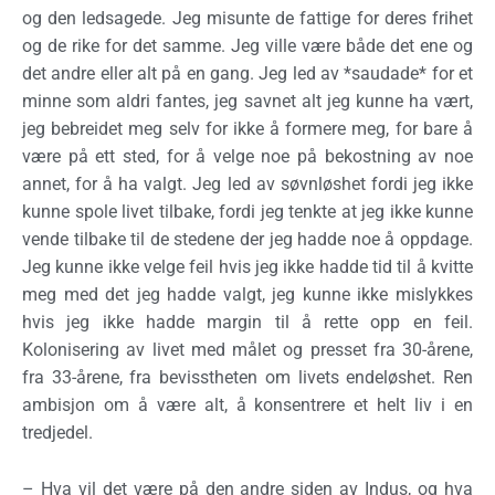
og den ledsagede. Jeg misunte de fattige for deres frihet
og de rike for det samme. Jeg ville være både det ene og
det andre eller alt på en gang. Jeg led av *saudade* for et
minne som aldri fantes, jeg savnet alt jeg kunne ha vært,
jeg bebreidet meg selv for ikke å formere meg, for bare å
være på ett sted, for å velge noe på bekostning av noe
annet, for å ha valgt. Jeg led av søvnløshet fordi jeg ikke
kunne spole livet tilbake, fordi jeg tenkte at jeg ikke kunne
vende tilbake til de stedene der jeg hadde noe å oppdage.
Jeg kunne ikke velge feil hvis jeg ikke hadde tid til å kvitte
meg med det jeg hadde valgt, jeg kunne ikke mislykkes
hvis jeg ikke hadde margin til å rette opp en feil.
Kolonisering av livet med målet og presset fra 30-årene,
fra 33-årene, fra bevisstheten om livets endeløshet. Ren
ambisjon om å være alt, å konsentrere et helt liv i en
tredjedel.
– Hva vil det være på den andre siden av Indus, og hva