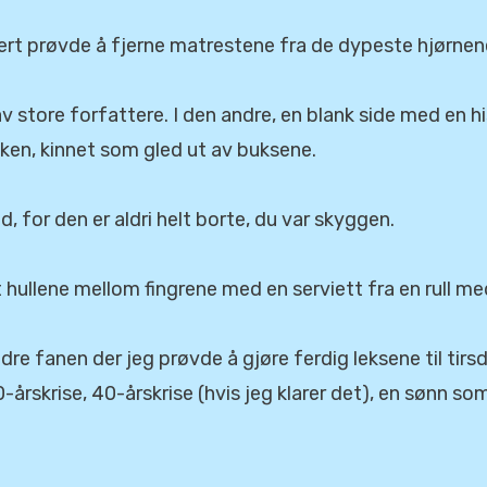
ert prøvde å fjerne matrestene fra de dypeste hjørnen
v store forfattere. I den andre, en blank side med en hi
ken, kinnet som gled ut av buksene.
id, for den er aldri helt borte, du var skyggen.
t hullene mellom fingrene med en serviett fra en rull me
re fanen der jeg prøvde å gjøre ferdig leksene til tirs
30-årskrise, 40-årskrise (hvis jeg klarer det), en sønn 