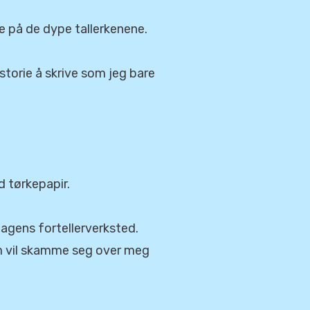
e på de dype tallerkenene.
storie å skrive som jeg bare
d tørkepapir.
dagens fortellerverksted.
som vil skamme seg over meg