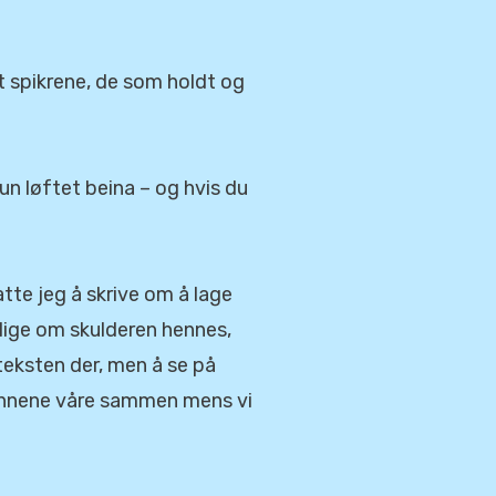
at spikrene, de som holdt og
un løftet beina – og hvis du
atte jeg å skrive om å lage
elige om skulderen hennes,
teksten der, men å se på
 tennene våre sammen mens vi