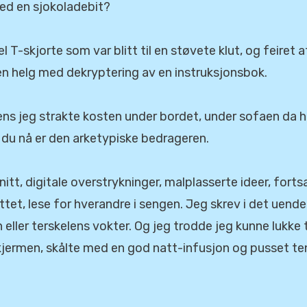
 med en sjokoladebit?
T-skjorte som var blitt til en støvete klut, og feiret 
 en helg med dekryptering av en instruksjonsbok.
ens jeg strakte kosten under bordet, under sofaen da h
 du nå er den arketypiske bedrageren.
tt, digitale overstrykninger, malplasserte ideer, forts
ttet, lese for hverandre i sengen. Jeg skrev i det uend
ller terskelens vokter. Og jeg trodde jeg kunne lukke 
t skjermen, skålte med en god natt-infusjon og pusset