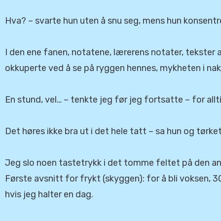
Hva? – svarte hun uten å snu seg, mens hun konsentr
I den ene fanen, notatene, lærerens notater, tekster a
okkuperte ved å se på ryggen hennes, mykheten i nak
En stund, vel… – tenkte jeg før jeg fortsatte – for allt
Det høres ikke bra ut i det hele tatt – sa hun og tørke
Jeg slo noen tastetrykk i det tomme feltet på den and
Første avsnitt for frykt (skyggen): for å bli voksen, 
hvis jeg halter en dag.