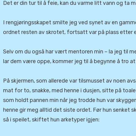
Det er din tur til å feie, kan du varme litt vann og ta
I rengjøringsskapet smilte jeg ved synet av en gammel 
ordnet resten av skrotet, fortsatt var på plass etter
Selv om du også har vært mentoren min – la jeg til m
lar dem være oppe, kommer jeg til å begynne å tro at
På skjermen, som allerede var tilsmusset av noen avsni
mat for to, snakke, med henne i dusjen, sitte på toale
som holdt pannen min når jeg trodde hun var skyggen e
henne gir meg alltid det siste ordet. Før hun senke
så i speilet, skiftet hun arketyper igjen: