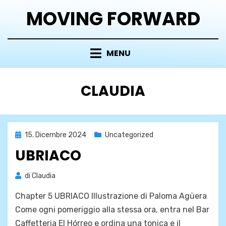
Vai
MOVING FORWARD
al
contenuto
MENU
AUTORE
:
CLAUDIA
Pubblicato
15. Dicembre 2024
Uncategorized
il
UBRIACO
di
Claudia
Chapter 5 UBRIACO Illustrazione di Paloma Agüera
Come ogni pomeriggio alla stessa ora, entra nel Bar
Caffetteria El Hórreo e ordina una tonica e il