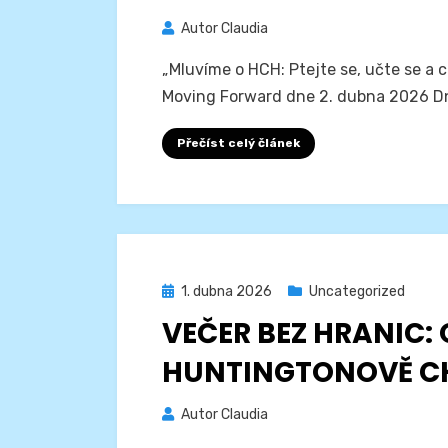
Autor
Claudia
„Mluvíme o HCH: Ptejte se, učte se a
Moving Forward dne 2. dubna 2026 Dn
Přečíst celý článek
Zveřejněno
1. dubna 2026
Uncategorized
dne
VEČER BEZ HRANIC: 
HUNTINGTONOVĚ C
Autor
Claudia