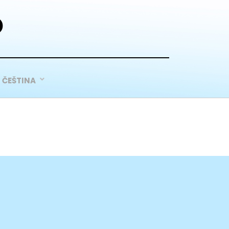
D
ČEŠTINA