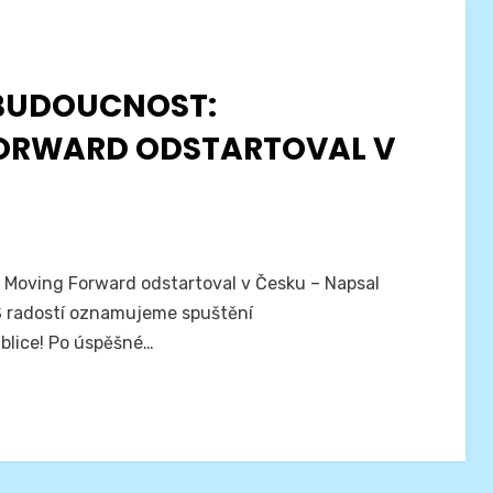
 BUDOUCNOST:
FORWARD ODSTARTOVAL V
t Moving Forward odstartoval v Česku – Napsal
S radostí oznamujeme spuštění
blice! Po úspěšné…