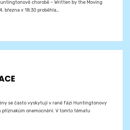
 Huntingtonově chorobě – Written by the Moving
4. března v 18:30 proběhla…
LACE
ny se často vyskytují v rané fázi Huntingtonovy
ším příznakům onemocnění. V tomto tématu