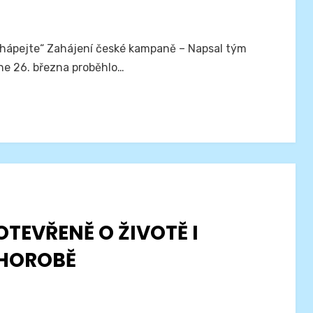
 chápejte“ Zahájení české kampaně – Napsal tým
e 26. března proběhlo…
OTEVŘENĚ O ŽIVOTĚ I
HOROBĚ