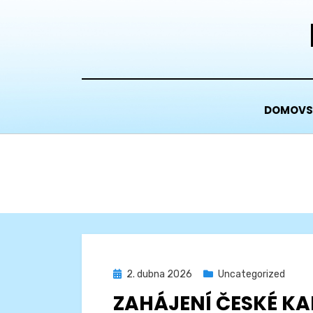
Přejít
k
obsahu
DOMOVS
Zveřejněno
2. dubna 2026
Uncategorized
dne
ZAHÁJENÍ ČESKÉ K