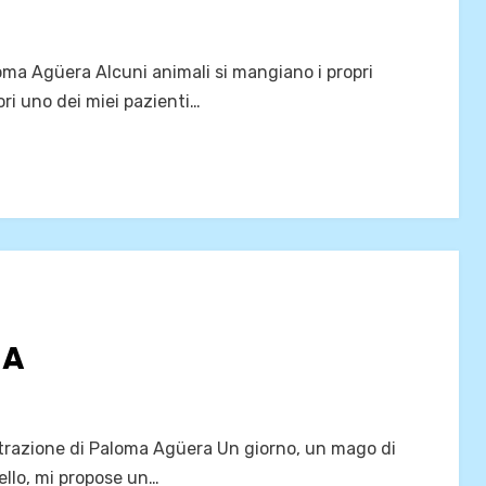
loma Agüera Alcuni animali si mangiano i propri
ori uno dei miei pazienti…
IA
trazione di Paloma Agüera Un giorno, un mago di
pello, mi propose un…