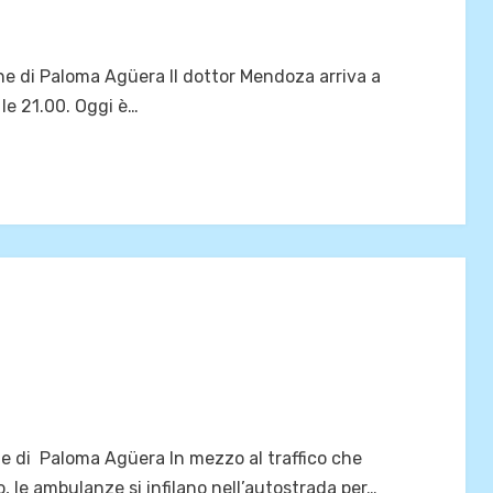
e di Paloma Agüera Il dottor Mendoza arriva a
 le 21.00. Oggi è…
ne di Paloma Agüera In mezzo al traffico che
o, le ambulanze si infilano nell’autostrada per…